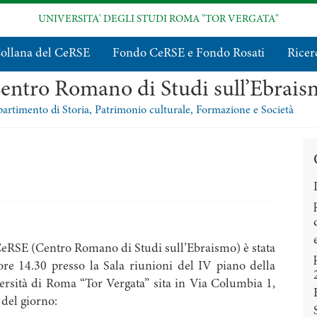
UNIVERSITA' DEGLI STUDI ROMA "TOR VERGATA"
ollana del CeRSE
Fondo CeRSE e Fondo Rosati
Ricer
entro Romano di Studi sull’Ebrai
artimento di Storia, Patrimonio culturale, Formazione e Società
CeRSE (Centro Romano di Studi sull’Ebraismo) è stata
ore 14.30 presso la Sala riunioni del IV piano della
versità di Roma “Tor Vergata” sita in Via Columbia 1,
 del giorno: