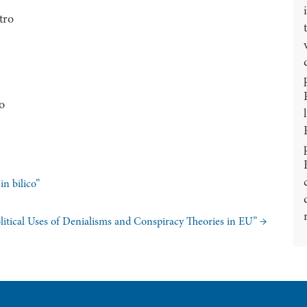
tro
o
in bilico”
tical Uses of Denialisms and Conspiracy Theories in EU”
→