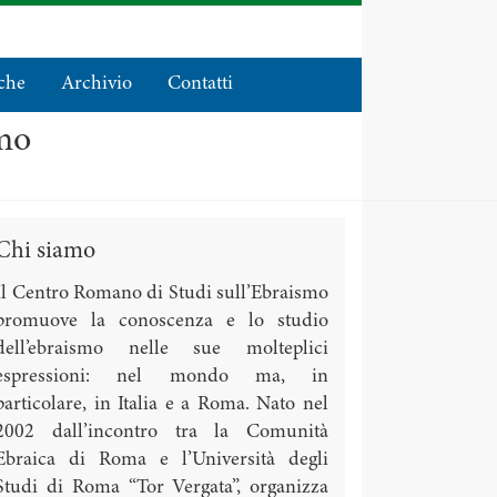
che
Archivio
Contatti
smo
Chi siamo
Il Centro Romano di Studi sull’Ebraismo
promuove la conoscenza e lo studio
dell’ebraismo nelle sue molteplici
espressioni: nel mondo ma, in
particolare, in Italia e a Roma. Nato nel
2002 dall’incontro tra la Comunità
Ebraica di Roma e l’Università degli
Studi di Roma “Tor Vergata”, organizza