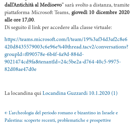
dall’Antichità al Medioevo
” sarà svolto a distanza, tramite
piattaforma Microsoft Teams,
giovedì 10 dicembre 2020
alle ore 17,00
.
Di seguito il link per accedere alla classe virtuale:
https://teams.microsoft.com/l/team/19%3af34d3af2c8e6
420d8435579003c6e96e%40thread.tacv2/conversations?
groupId=f090578e-6b4f-4a9d-884d-
9021474cd9fa&tenantId=24c5be2a-d764-40c5-9975-
82d08ae47d0e
La locandina qui
Locandina Guzzardi 10.1.2020 (1)
←
L’archeologia del periodo romano e bizantino in Israele e
Palestina: scoperte recenti, problematiche e prospettive