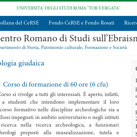
UNIVERSITA' DEGLI STUDI ROMA "TOR VERGATA"
ollana del CeRSE
Fondo CeRSE e Fondo Rosati
Ricer
entro Romano di Studi sull’Ebrai
artimento di Storia, Patrimonio culturale, Formazione e Società
logia giudaica
Corso di formazione di 60 ore (6 cfu)
Corso si rivolge a tutti gli interessati. È aperto, infatti,
a a studenti che intendono implementare il loro
corso formativo nelle discipline archeologiche sia a
diosi impegnati in ambito universitario o negli istituti
ricerca nella ricerca archeologica, a funzionari
heologi preposti alla musealizzazione, tutela e