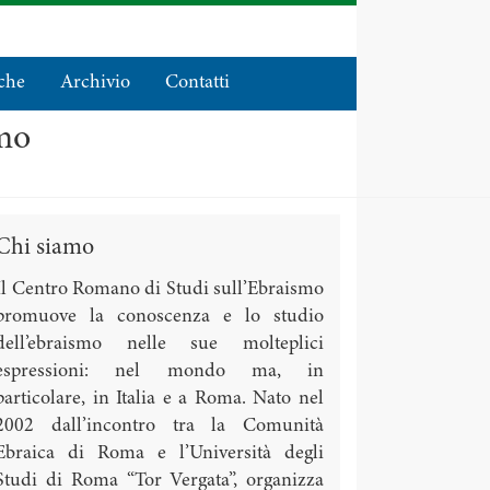
che
Archivio
Contatti
smo
Chi siamo
Il Centro Romano di Studi sull’Ebraismo
promuove la conoscenza e lo studio
dell’ebraismo nelle sue molteplici
espressioni: nel mondo ma, in
particolare, in Italia e a Roma. Nato nel
2002 dall’incontro tra la Comunità
Ebraica di Roma e l’Università degli
Studi di Roma “Tor Vergata”, organizza