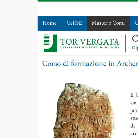
Home
CeRSE
Master e Corsi
C
C
Dip
Corso di formazione in Archeo
Il 
si
per
stu
di 
arc