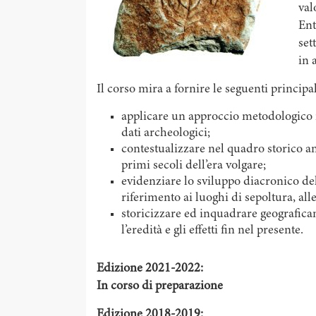
val
Ent
set
in 
Il corso mira a fornire le seguenti principali
applicare un approccio metodologico in
dati archeologici;
contestualizzare nel quadro storico ant
primi secoli dell’era volgare;
evidenziare lo sviluppo diacronico del
riferimento ai luoghi di sepoltura, all
storicizzare ed inquadrare geografic
l’eredità e gli effetti fin nel presente.
Edizione 2021-2022:
In corso di preparazione
Edizione 2018-2019: