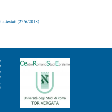
 attestati (27/6/2018)
a
a
a
o
,
i