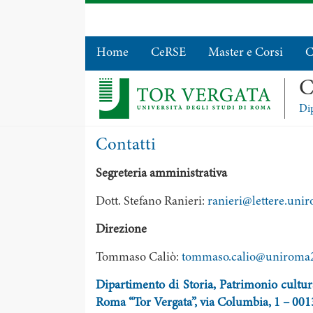
Home
CeRSE
Master e Corsi
C
C
Dip
Contatti
Segreteria amministrativa
Dott. Stefano Ranieri:
ranieri@lettere.unir
Direzione
Tommaso Caliò:
tommaso.calio@uniroma2
Dipartimento di Storia, Patrimonio cultur
Roma “Tor Vergata”, via Columbia, 1 – 00