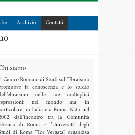
che
Archivio
Contatti
smo
Chi siamo
Il Centro Romano di Studi sull’Ebraismo
promuove la conoscenza e lo studio
dell’ebraismo nelle sue molteplici
espressioni: nel mondo ma, in
particolare, in Italia e a Roma. Nato nel
2002 dall’incontro tra la Comunità
Ebraica di Roma e l’Università degli
Studi di Roma “Tor Vergata”, organizza