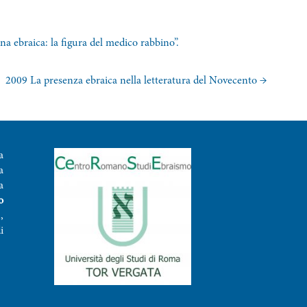
a ebraica: la figura del medico rabbino”.
2009 La presenza ebraica nella letteratura del Novecento
→
a
a
a
o
,
i