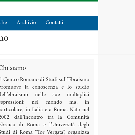
che
Archivio
Contatti
smo
Chi siamo
Il Centro Romano di Studi sull’Ebraismo
promuove la conoscenza e lo studio
dell’ebraismo nelle sue molteplici
espressioni: nel mondo ma, in
particolare, in Italia e a Roma. Nato nel
2002 dall’incontro tra la Comunità
Ebraica di Roma e l’Università degli
Studi di Roma “Tor Vergata”, organizza