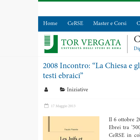
Home
CeRSE
Master e Corsi
C
C
Dip
2008 Incontro: “La Chiesa e gli
testi ebraici”
Iniziative
17 Maggio 2013
Il 6 ottobre 2
Ebrei tra ’50
CeRSE in col