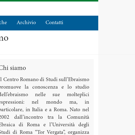
che
Archivio
Contatti
smo
Chi siamo
Il Centro Romano di Studi sull’Ebraismo
promuove la conoscenza e lo studio
dell’ebraismo nelle sue molteplici
espressioni: nel mondo ma, in
particolare, in Italia e a Roma. Nato nel
2002 dall’incontro tra la Comunità
Ebraica di Roma e l’Università degli
Studi di Roma “Tor Vergata”, organizza