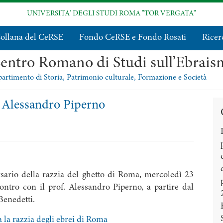
UNIVERSITA' DEGLI STUDI ROMA "TOR VERGATA"
ollana del CeRSE
Fondo CeRSE e Fondo Rosati
Ricer
entro Romano di Studi sull’Ebrai
artimento di Storia, Patrimonio culturale, Formazione e Società
n Alessandro Piperno
rsario della razzia del ghetto di Roma, mercoledì 23
contro con il prof. Alessandro Piperno, a partire dal
Benedetti.
a la razzia degli ebrei di Roma