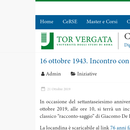
Home
CeRSE
Master e Corsi
C
C
Dip
16 ottobre 1943. Incontro co
Admin
Iniziative
21 Ottobre 2019
In occasione del settantaseiesimo annive
ottobre 2019, alle ore 10, si terrà un in
classico “racconto-saggio” di Giacomo De 
La locandina è scaricabile al link
76 anni f