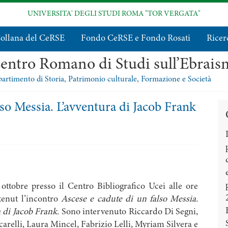
UNIVERSITA' DEGLI STUDI ROMA "TOR VERGATA"
ollana del CeRSE
Fondo CeRSE e Fondo Rosati
Ricer
entro Romano di Studi sull’Ebrai
artimento di Storia, Patrimonio culturale, Formazione e Società
lso Messia. L’avventura di Jacob Frank
ottobre presso il Centro Bibliografico Ucei alle ore
tenut l’incontro
Ascese e cadute di un falso Messia.
a di Jacob Frank.
Sono intervenuto Riccardo Di Segni,
arelli, Laura Mincel, Fabrizio Lelli, Myriam Silvera e