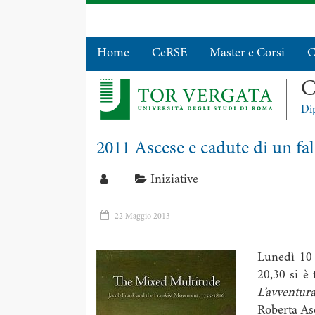
Home
CeRSE
Master e Corsi
C
C
Dip
2011 Ascese e cadute di un fa
Iniziative
22 Maggio 2013
Lunedì 10 
20,30 si è 
L’avventur
Roberta Asc