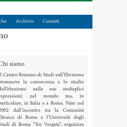
che
Archivio
Contatti
smo
Chi siamo
Il Centro Romano di Studi sull’Ebraismo
promuove la conoscenza e lo studio
dell’ebraismo nelle sue molteplici
espressioni: nel mondo ma, in
particolare, in Italia e a Roma. Nato nel
2002 dall’incontro tra la Comunità
Ebraica di Roma e l’Università degli
Studi di Roma “Tor Vergata”, organizza