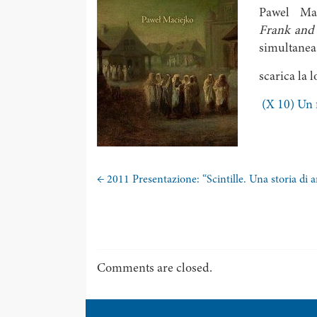
Pawel Maci
Frank and
simultanea 
scarica la 
(X 10) Un 
←
2011 Presentazione: “Scintille. Una storia di
Comments are closed.